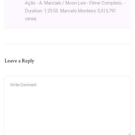
Ação - A. Marciais / Moon Lee - Filme Completo. -
Duration: 1:23:53. Marcelo Monteiro 3,315,791
views.
Leave a Reply