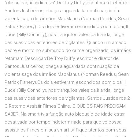
"classificação indicativa" De Troy Duffy, escritor e diretor de
Santos Justiceiros, chega a aguardada continuação da
violenta saga dos irmãos MacManus (Norman Reedus, Sean
Patrick Flanery). Os dois estiveram escondidos com o pai, II
Duce (Billy Connolly), nos tranquilos vales da Irlanda, longe
das suas vidas anteriores de vigilantes. Quando um amado
padre é morto no submundo do crime organizado, os irmãos
retornam Descrição:De Troy Duffy, escritor e diretor de
Santos Justiceiros, chega a aguardada continuação da
violenta saga dos irmãos MacManus (Norman Reedus, Sean
Patrick Flanery).Os dois estiveram escondidos com o pai, II
Duce (Billy Connolly), nos tranquilos vales da Irlanda, longe
das suas vidas anteriores de vigilantes. Santos Justiceiros 2
O Retorno Assistir Filmes Online. O QUE OS PAIS PRECISAM
SABER. Na smart-tv a função auto bloqueio de idade estar
desativada por tempo indeterminado para que vc possa
assistir os filmes em sua smart-tv, Fique atentos com seus