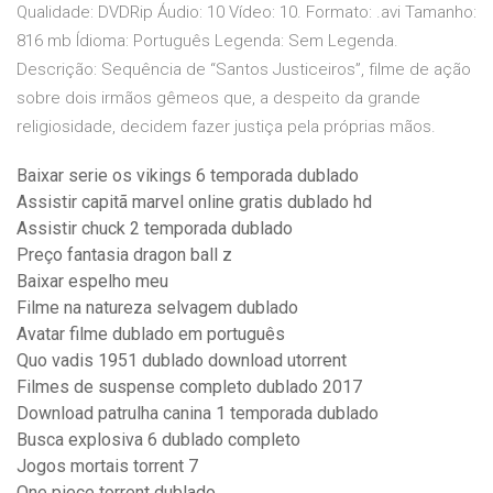
Qualidade: DVDRip Áudio: 10 Vídeo: 10. Formato: .avi Tamanho:
816 mb Ídioma: Português Legenda: Sem Legenda.
Descrição: Sequência de “Santos Justiceiros”, filme de ação
sobre dois irmãos gêmeos que, a despeito da grande
religiosidade, decidem fazer justiça pela próprias mãos.
Baixar serie os vikings 6 temporada dublado
Assistir capitã marvel online gratis dublado hd
Assistir chuck 2 temporada dublado
Preço fantasia dragon ball z
Baixar espelho meu
Filme na natureza selvagem dublado
Avatar filme dublado em português
Quo vadis 1951 dublado download utorrent
Filmes de suspense completo dublado 2017
Download patrulha canina 1 temporada dublado
Busca explosiva 6 dublado completo
Jogos mortais torrent 7
One piece torrent dublado