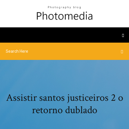
Assistir santos justiceiros 2 o
retorno dublado