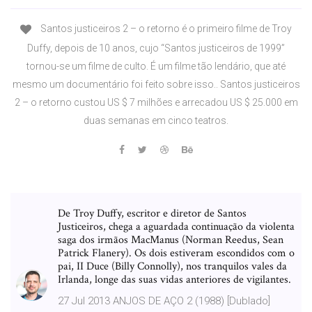
Santos justiceiros 2 – o retorno é o primeiro filme de Troy
Duffy, depois de 10 anos, cujo “Santos justiceiros de 1999”
tornou-se um filme de culto. É um filme tão lendário, que até
mesmo um documentário foi feito sobre isso.. Santos justiceiros
2 – o retorno custou US $ 7 milhões e arrecadou US $ 25.000 em
duas semanas em cinco teatros.
De Troy Duffy, escritor e diretor de Santos
Justiceiros, chega a aguardada continuação da violenta
saga dos irmãos MacManus (Norman Reedus, Sean
Patrick Flanery). Os dois estiveram escondidos com o
pai, II Duce (Billy Connolly), nos tranquilos vales da
Irlanda, longe das suas vidas anteriores de vigilantes.
27 Jul 2013 ANJOS DE AÇO 2 (1988) [Dublado]