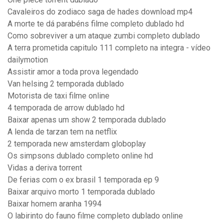
Cavaleiros do zodiaco saga de hades download mp4
A morte te dá parabéns filme completo dublado hd
Como sobreviver a um ataque zumbi completo dublado
A terra prometida capitulo 111 completo na integra - vídeo
dailymotion
Assistir amor a toda prova legendado
Van helsing 2 temporada dublado
Motorista de taxi filme online
4 temporada de arrow dublado hd
Baixar apenas um show 2 temporada dublado
A lenda de tarzan tem na netflix
2 temporada new amsterdam globoplay
Os simpsons dublado completo online hd
Vidas a deriva torrent
De ferias com o ex brasil 1 temporada ep 9
Baixar arquivo morto 1 temporada dublado
Baixar homem aranha 1994
O labirinto do fauno filme completo dublado online