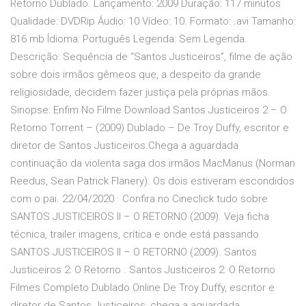
Retorno Dublado. Lançamento: 2009 Duração: 117 minutos
Qualidade: DVDRip Áudio: 10 Vídeo: 10. Formato: .avi Tamanho:
816 mb Ídioma: Português Legenda: Sem Legenda.
Descrição: Sequência de “Santos Justiceiros”, filme de ação
sobre dois irmãos gêmeos que, a despeito da grande
religiosidade, decidem fazer justiça pela próprias mãos.
Sinopse: Enfim No Filme Download Santos Justiceiros 2 – O
Retorno Torrent – (2009) Dublado – De Troy Duffy, escritor e
diretor de Santos Justiceiros.Chega a aguardada
continuação da violenta saga dos irmãos MacManus (Norman
Reedus, Sean Patrick Flanery). Os dois estiveram escondidos
com o pai. 22/04/2020 · Confira no Cineclick tudo sobre
SANTOS JUSTICEIROS II – O RETORNO (2009). Veja ficha
técnica, trailer imagens, crítica e onde está passando
SANTOS JUSTICEIROS II – O RETORNO (2009). Santos
Justiceiros 2: O Retorno . Santos Justiceiros 2: O Retorno
Filmes Completo Dublado Online De Troy Duffy, escritor e
diretor de Santos Justiceiros, chega a aguardada