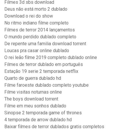
Filmes 3d sbs download
Deus não está morto 2 dublado
Download o rei do show
No ritmo indiano filme completo
Filmes de terror 2014 lançamentos
O mundo perdido dublado completo
De repente uma familia download torrent
Loucas pra casar online dublado
O rei leão filme 2019 completo dublado online
Filmes de terror dublado em português
Estação 19 serie 2 temporada netflix
Quarto de guerra dublado hd
Filme faroeste dublado completo youtube
Filme visitas noturnas online
The boys download torrent
Filme em meu sonhos dublado
Sinopse 2 temporada game of thrones
4 temporada de arrow dublado hd
Baixar filmes de terror dublados gratis completos