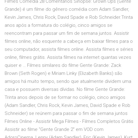
Filmes Comédia 28 Comentários Sinopse: Grown Ups (Gente
Grande) é um filme do gênero comédia com Adam Sandler,
Kevin James, Chris Rock, David Spade e Rob Schneider.Trinta
anos após a formatura do colégio, cinco amigos se
reencontram para passar um fim de semana juntos. Assistir
filmes online, não esquente a cabeça em baixar filmes para o
seu computador, assista filmes online. Assista filmes e séries
online, filmes grátis. Assista filmes na internet quantas vezes
quiser e … Filmes similares do filme Gente Grande: Zack
Brown (Seth Rogen) e Miriam Linky (Elizabeth Banks) são
amigos há muito tempo, sendo que atualmente dividem uma
casa e possuem diversas dívidas. No filme Gente Grande:
Trinta anos depois de se formar no colégio, cinco amigos
(Adam Sandler, Chris Rock, Kevin James, David Spade e Rob
Schneider) se reúnem para passar o fim de semana juntos
Filmes Online - Assistir Mega Filmes - Filmes Completos Grátis
Assistir ao filme "Gente Grande 2" em VOD com
AdoroCinema. Lenny (Adam Sandler), Eric (Kevin James), Kurt